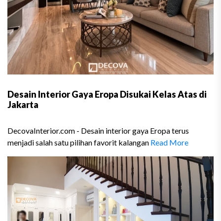
Desain Interior Gaya Eropa Disukai Kelas Atas di
Jakarta
DecovaInterior.com - Desain interior gaya Eropa terus
menjadi salah satu pilihan favorit kalangan
Read More