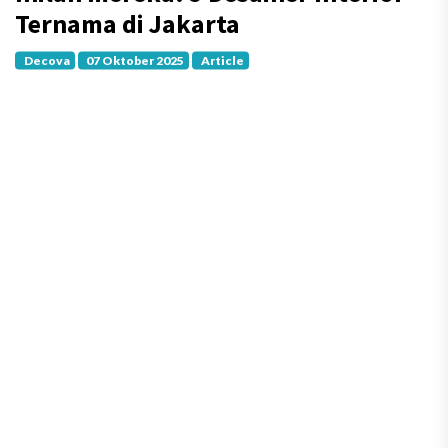
Ternama di Jakarta
Decova
07 Oktober 2025
Article