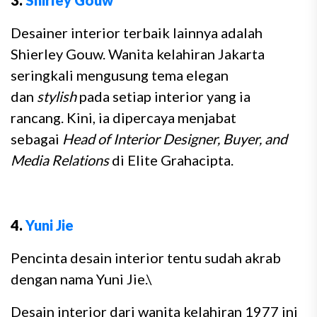
Desainer interior terbaik lainnya adalah
Shierley Gouw. Wanita kelahiran Jakarta
seringkali mengusung tema elegan
dan
stylish
pada setiap interior yang ia
rancang. Kini, ia dipercaya menjabat
sebagai
Head of Interior Designer, Buyer, and
Media Relations
di Elite Grahacipta.
4.
Yuni Jie
Pencinta desain interior tentu sudah akrab
dengan nama Yuni Jie.\
Desain interior dari wanita kelahiran 1977 ini