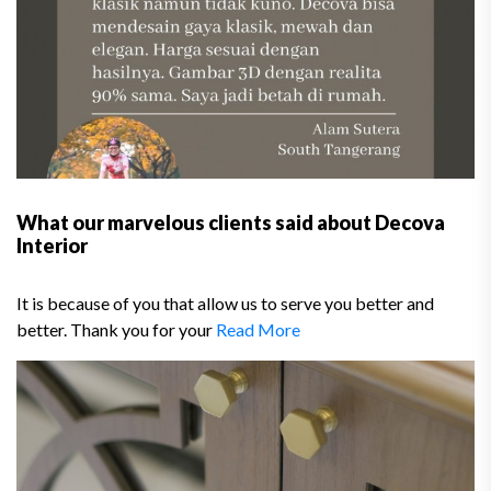
What our marvelous clients said about Decova
Interior
It is because of you that allow us to serve you better and
better. Thank you for your
Read More