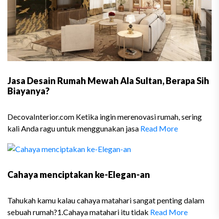
Jasa Desain Rumah Mewah Ala Sultan, Berapa Sih
Biayanya?
DecovaInterior.com Ketika ingin merenovasi rumah, sering
kali Anda ragu untuk menggunakan jasa
Read More
Cahaya menciptakan ke-Elegan-an
Tahukah kamu kalau cahaya matahari sangat penting dalam
sebuah rumah?1.Cahaya matahari itu tidak
Read More