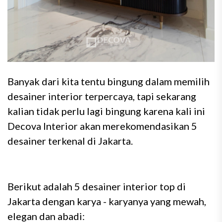
Banyak dari kita tentu bingung dalam memilih
desainer interior terpercaya, tapi sekarang
kalian tidak perlu lagi bingung karena kali ini
Decova Interior akan merekomendasikan 5
desainer terkenal di Jakarta.
Berikut adalah 5 desainer interior top di
Jakarta dengan karya - karyanya yang mewah,
elegan dan abadi: