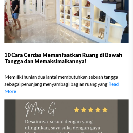
10 Cara Cerdas Memanfaatkan Ruang di Bawah
Tangga dan Memaksimalkannya!
Memiliki hunian dua lantai membutuhkan sebuah tangga
sebagai penunjang menyambagi bagian ruang yang
Read
More