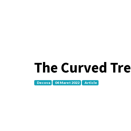
The Curved Tr
Decova
04 Maret 2022
Article