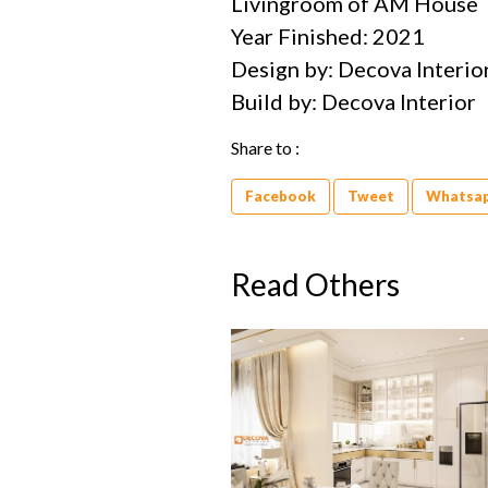
Livingroom of AM House
Year Finished: 2021
Design by: Decova Interio
Build by: Decova Interior
Share to :
Facebook
Tweet
Whatsa
Read Others