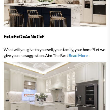
E•L•E•G•A•N•C•E
What will you give to yourself, your family, your home?Let we
give you one suggestion..Aim The Best
Read More